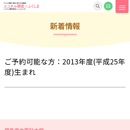
学術論文（福島ユニットセンター）
調査でわかってきたこと
新着情報
エコチル調査☆ふくしま版
エコチル☆図書館
福島ユニットセンター活動報告書
ご予約可能な方：2013年度(平成25年
エコチル調査☆ふくしま通信
度)生まれ
おしえて先生
エコチル調査☆ふくしま動画
サイトマップ
プライバシーポリシー
お問い合わせ
関連リンク