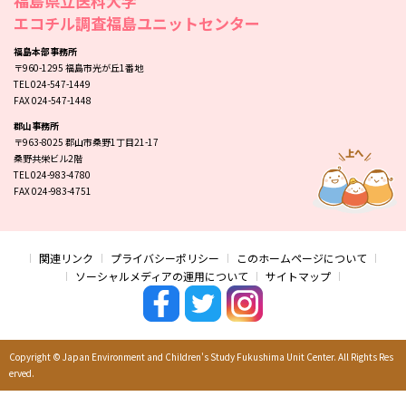
福島県立医科大学
エコチル調査福島ユニットセンター
福島本部事務所
〒960-1295 福島市光が丘1番地
TEL 024-547-1449
FAX 024-547-1448
郡山事務所
〒963-8025 郡山市桑野1丁目21-17
桑野共栄ビル2階
TEL 024-983-4780
FAX 024-983-4751
関連リンク
プライバシーポリシー
このホームページについて
ソーシャルメディアの運用について
サイトマップ
Copyright © Japan Environment and Children's Study Fukushima Unit Center. All Rights Res
erved.