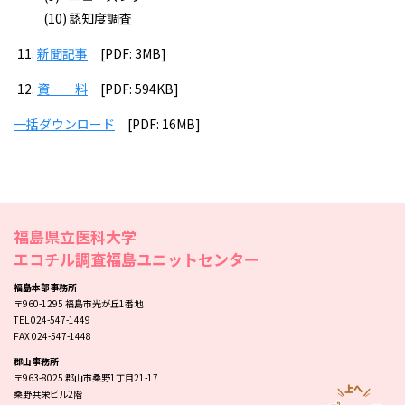
認知度調査
新聞記事
[PDF: 3MB]
資 料
[PDF: 594KB]
一括ダウンロード
[PDF: 16MB]
福島県立医科大学
エコチル調査福島ユニットセンター
福島本部事務所
〒960-1295 福島市光が丘1番地
TEL 024-547-1449
FAX 024-547-1448
郡山事務所
〒963-8025 郡山市桑野1丁目21-17
桑野共栄ビル2階